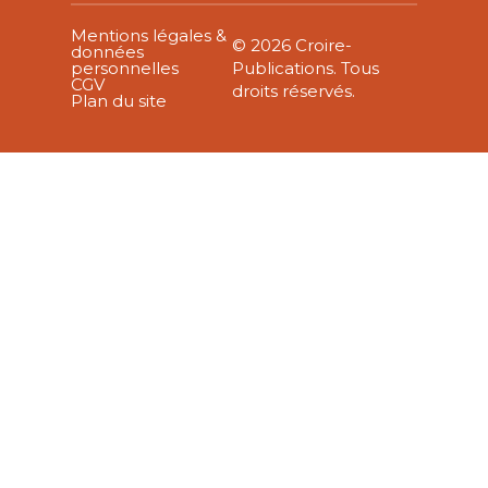
Mentions légales &
© 2026 Croire-
données
personnelles
Publications. Tous
CGV
droits réservés.
Plan du site