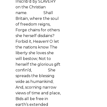
Inscrib’d by SLAVERY
on the Christian
name.
Shall
Britain, where the soul
of freedom reigns,
Forge chains for others
she herself disdains?
Forbid it, Heaven! O let
the nations know
The
liberty she loves she
will bestow;
Not to
herself the glorious gift
confin’d,
She
spreads the blessing
wide as humankind;
And, scorning narrow
views of time and place,
Bids all be free in
earth’s extended