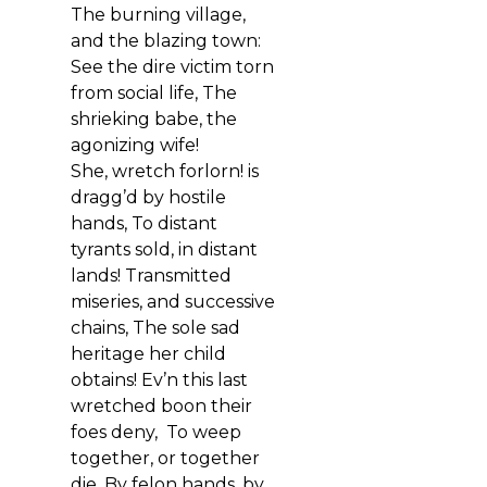
The burning village,
and the blazing town:
See the dire victim torn
from so
cial life,
The
shrieking babe, the
agonizing wife!
She, wretch forlorn! is
dragg’d by hostile
hands,
To distant
tyrants sold, in distant
lands!
Transmitted
miseries, and successive
chains,
The sole sad
heritage her child
obtains!
Ev’n this last
wretched boon their
foes deny,
To weep
together, or together
die.
By felon hands, by