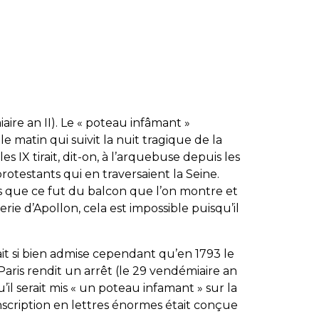
ire an II). Le « poteau infâmant »
le matin qui suivit la nuit tragique de la
s IX tirait, dit-on, à l’arquebuse depuis les
rotestants qui en traversaient la Seine.
is que ce fut du balcon que l’on montre et
rie d’Apollon, cela est impossible puisqu’il
ait si bien admise cependant qu’en 1793 le
ris rendit un arrêt (le 29 vendémiaire an
u’il serait mis « un poteau infamant » sur la
nscription en lettres énormes était conçue