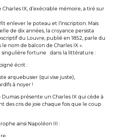
e Charles IX, d’exécrable mémoire, a tiré sur
it enlever le poteau et l’inscription. Mais
ielle de dix années, la croyance persista
escriptif du Louvre, publié en 1852, parle du
le nom de balcon de Charles IX ».
ingulière fortune dans la littérature :
igné écrit :
ste arquebusier (qui vise juste),
rdifs à noyer !
e Dumas présente un Charles IX qui cède à
nt des cris de joie chaque fois que le coup
rophe ainsi Napoléon III :
tre