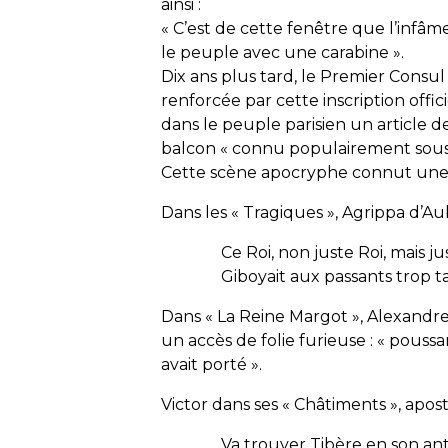
ainsi :
« C’est de cette fenêtre que l’infâm
le peuple avec une carabine ».
Dix ans plus tard, le Premier Consul f
renforcée par cette inscription offic
dans le peuple parisien un article d
balcon « connu populairement sous 
Cette scène apocryphe connut une s
Dans les « Tragiques », Agrippa d’Aub
Ce Roi, non juste Roi, mais ju
Giboyait aux passants trop ta
Dans « La Reine Margot », Alexandr
un accès de folie furieuse : « poussa
avait porté ».
Victor dans ses « Châtiments », apost
Va trouver Tibère en son an