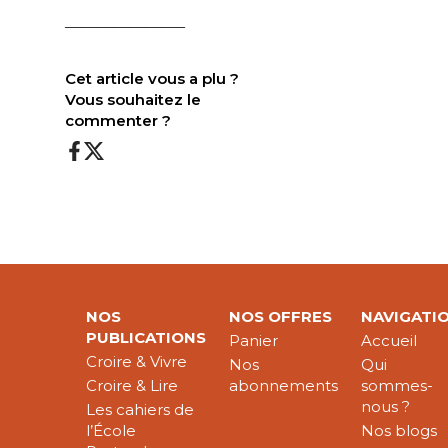
———————–
Cet article vous a plu ?
Vous souhaitez le
commenter ?
NOS
NOS OFFRES
NAVIGATI
PUBLICATIONS
Panier
Accueil
Croire & Vivre
Nos
Qui
Croire & Lire
abonnements
sommes-
nous ?
Les cahiers de
l’École
Nos blogs