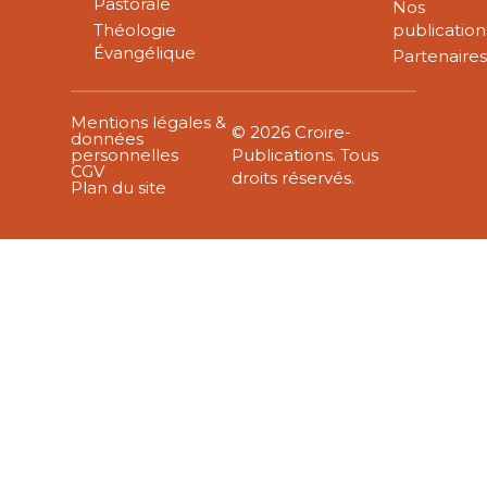
Pastorale
Nos
Théologie
publication
Évangélique
Partenaire
Mentions légales &
© 2026 Croire-
données
personnelles
Publications. Tous
CGV
droits réservés.
Plan du site