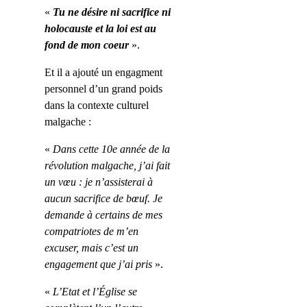
«
Tu ne désire ni sacrifice ni
holocauste et la loi est au
fond de mon coeur
».
Et il a ajouté un engagment
personnel d’un grand poids
dans la contexte culturel
malgache :
«
Dans cette 10
e
année de la
révolution malgache, j’ai fait
un vœu : je n’assisterai à
aucun sacrifice de bœuf. Je
demande à certains de mes
compatriotes de m’en
excuser, mais c’est un
engag
e
ment que j’ai pris
».
«
L’Etat et l’Église se