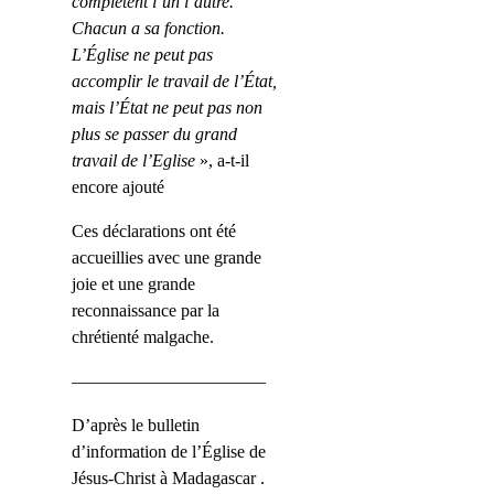
complètent l’un l’autre.
Chacun a sa fonction.
L’Église ne peut pas
accomplir le travail de l’État,
mais l’État ne peut
pa
s non
plus se passer du grand
travail de l’Eglise
», a-t-il
encore ajouté
Ces dé
c
l
ar
ation
s
ont été
accueillies avec une grande
joie et une grande
reconnaissance par l
a
chr
é
tienté malgache.
———————————
D’après le bulletin
d’information de l’Église de
Jésus-Christ à Madagascar .