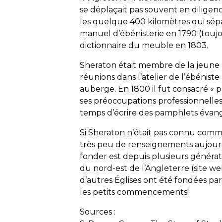
se déplaçait pas souvent en diligence 
les quelque 400 kilomètres qui sépara
manuel d’ébénisterie en 1790 (toujou
dictionnaire du meuble en 1803.
Sheraton était membre de la jeune É
réunions dans l’atelier de l’ébénis
auberge. En 1800 il fut consacré « pr
ses préoccupations professionnelles e
temps d’écrire des pamphlets évangé
Si Sheraton n’était pas connu comm
très peu de renseignements aujourd’hu
fonder est depuis plusieurs générati
du nord-est de l’Angleterre (site we
d’autres Églises ont été fondées par
les petits commencements!
Sources :