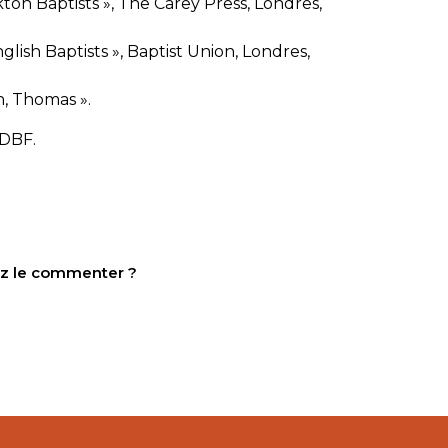
kton Baptists », The Carey Press, Londres,
lish Baptists », Baptist Union, Londres,
n, Thomas ».
HDBF.
tez le commenter ?