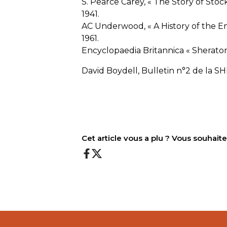
S. Pearce Carey, « The Story of Stoc
1941.
AC Underwood, « A History of the Eng
1961.
Encyclopaedia Britannica « Sherato
David Boydell, Bulletin n°2 de la S
Cet article vous a plu ? Vous souhai