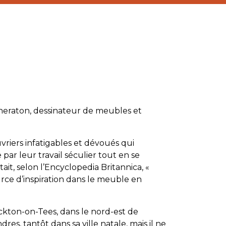
heraton, dessinateur de meubles et
riers infatigables et dévoués qui
par leur travail séculier tout en se
ait, selon l’Encyclopedia Britannica, «
rce d’inspiration dans le meuble en
ockton-on-Tees, dans le nord-est de
ndres, tantôt dans sa ville natale, mais il ne