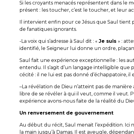
Si les croyants menacés représentent dans le mond
présent : les toucher, c’est le toucher, et leur act
Il intervient enfin pour ce Jésus que Saul tie
de fanatiques ignorants.
-La voix qui s’adresse à Saul dit : «
Je suis
» : att
identifié, le Seigneur lui donne un ordre, plaçan
Saul fait une expérience exceptionnelle : les au
entendu. Il s’agit d’un langage intelligible que po
cécité : il ne lui est pas donné d’échappatoire, il 
–
La révélation de Dieu n’atteint pas de manière 
libre de se révéler à qui il veut, comme il veut. 
expérience avons-nous faite de la réalité du Dieu
Un renversement de gouvernement
Au début du récit, Saul menait l’expédition. Ici 
la main jusqu’à Damas. Il est aveugle, dépendant, d