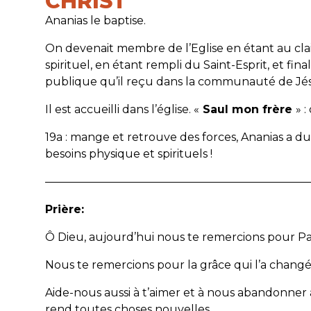
CHRIST
Ananias le baptise.
On devenait membre de l’Eglise en étant au clai
spirituel, en étant rempli du Saint-Esprit, et fi
publique qu’il reçu dans la communauté de Jésu
Il est accueilli dans l’église. «
Saul mon frère
» 
19a : mange et retrouve des forces, Ananias a du
besoins physique et spirituels !
———————————————————————
Prière:
Ô Dieu, aujourd’hui nous te remercions pour Pau
Nous te remercions pour la grâce qui l’a changé 
Aide-nous aussi à t’aimer et à nous abandonner à
rend toutes choses nouvelles.