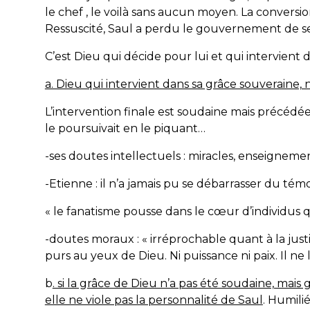
le chef , le voilà sans aucun moyen. La convers
Ressuscité, Saul a perdu le gouvernement de ses
C’est Dieu qui décide pour lui et qui intervient d
a. Dieu qui intervient dans sa grâce souveraine, 
L’intervention finale est soudaine mais précédée
le poursuivait en le piquant…
-ses doutes intellectuels : miracles, enseigneme
-Etienne : il n’a jamais pu se débarrasser du témoi
« le fanatisme pousse dans le cœur d’individus 
-doutes moraux : « irréprochable quant à la justi
purs au yeux de Dieu. Ni puissance ni paix. Il ne 
b
. si la grâce de Dieu n’a pas été soudaine, mais
elle ne viole pas la personnalité de Saul
. Humili