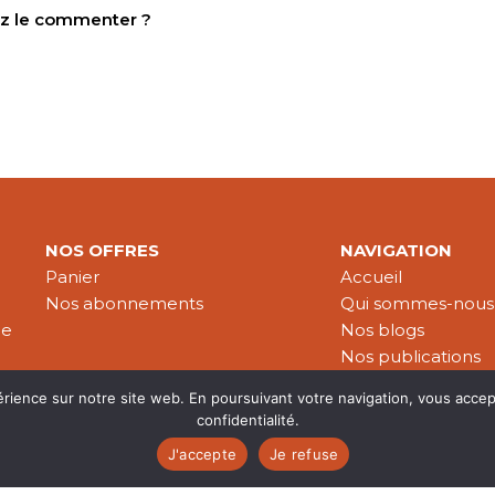
tez le commenter ?
NOS OFFRES
NAVIGATION
Panier
Accueil
Nos abonnements
Qui sommes-nous
le
Nos blogs
Nos publications
Partenaires
érience sur notre site web. En poursuivant votre navigation, vous accep
confidentialité.
J'accepte
Je refuse
es & données personnelles
© 2026 Croire-Publications. Tous 