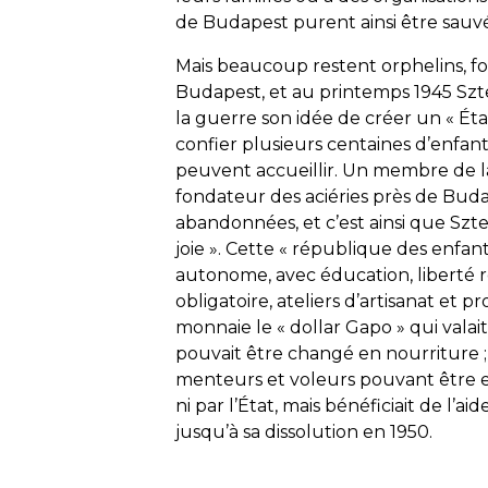
de Budapest purent ainsi être sauvé
Mais beaucoup restent orphelins, fo
Budapest, et au printemps 1945 Szt
la guerre son idée de créer un « État
confier plusieurs centaines d’enfan
peuvent accueillir. Un membre de la
fondateur des aciéries près de Budape
abandonnées, et c’est ainsi que Szteh
joie ». Cette « république des enfa
autonome, avec éducation, liberté re
obligatoire, ateliers d’artisanat et p
monnaie le « dollar Gapo » qui val
pouvait être changé en nourriture ; 
menteurs et voleurs pouvant être exc
ni par l’État, mais bénéficiait de l’a
jusqu’à sa dissolution en 1950.