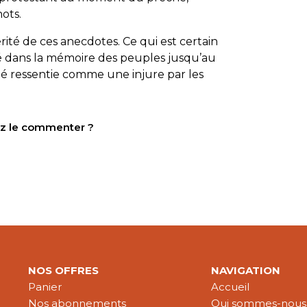
ots.
rité de ces anecdotes. Ce qui est certain
ué dans la mémoire des peuples jusqu’au
été ressentie comme une injure par les
tez le commenter ?
NOS OFFRES
NAVIGATION
Panier
Accueil
Nos abonnements
Qui sommes-nous