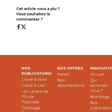
Cet article vous a plu ?
Vous souhaitez le
commenter ?
NOS
NOS OFFRES
NAVIGATI
PUBLICATIONS
Panier
Accueil
Croire & Vivre
Nos
Qui
Croire & Lire
abonnements
sommes-
nous ?
Les cahiers de
l’École
Nos blogs
Pastorale
Nos
Théologie
publication