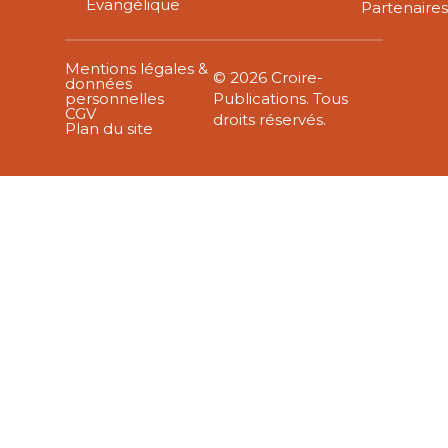
Évangélique
Partenaire
Mentions légales &
© 2026 Croire-
données
personnelles
Publications. Tous
CGV
droits réservés.
Plan du site