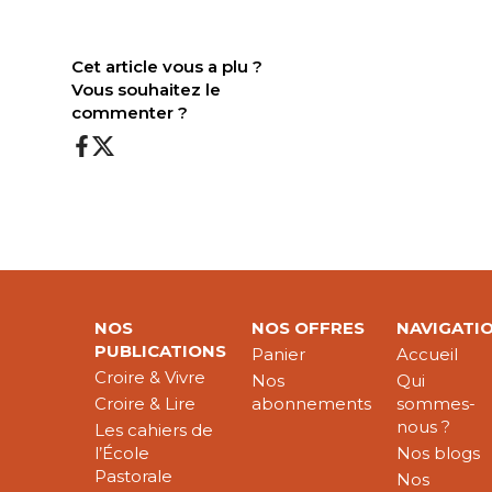
Cet article vous a plu ?
Vous souhaitez le
commenter ?
NOS
NOS OFFRES
NAVIGATI
PUBLICATIONS
Panier
Accueil
Croire & Vivre
Nos
Qui
Croire & Lire
abonnements
sommes-
nous ?
Les cahiers de
l’École
Nos blogs
Pastorale
Nos