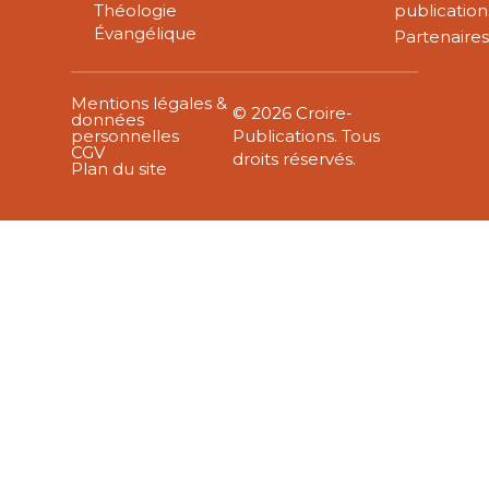
Théologie
publication
Évangélique
Partenaire
Mentions légales &
© 2026 Croire-
données
personnelles
Publications. Tous
CGV
droits réservés.
Plan du site