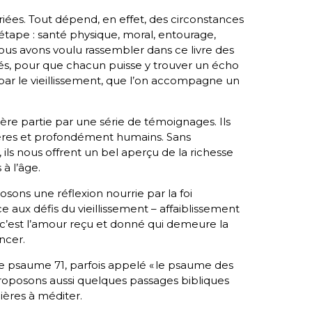
riées. Tout dépend, en effet, des circonstances
tape : santé physique, moral, entourage,
nous avons voulu rassembler dans ce livre des
riés, pour que chacun puisse y trouver un écho
par le vieillissement, que l’on accompagne un
ère partie par une série de témoignages. Ils
cères et profondément humains. Sans
, ils nous offrent un bel aperçu de la richesse
 à l’âge.
ons une réflexion nourrie par la foi
e aux défis du vieillissement – affaiblissement
– c’est l’amour reçu et donné qui demeure la
ncer.
r le psaume 71, parfois appelé « le psaume des
 proposons aussi quelques passages bibliques
ières à méditer.