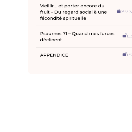
Vieillir… et porter encore du
fruit – Du regard social à une
RÉSER
fécondité spirituelle
Psaumes 71 – Quand mes forces
LE
déclinent
APPENDICE
LE