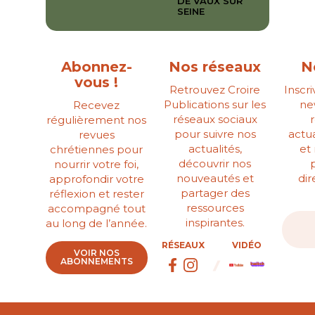
DE VAUX SUR
SEINE
Abonnez-
Nos réseaux
N
vous !
Retrouvez Croire
Inscr
Publications sur les
ne
Recevez
réseaux sociaux
régulièrement nos
pour suivre nos
actua
revues
actualités,
et
chrétiennes pour
découvrir nos
nourrir votre foi,
nouveautés et
di
approfondir votre
partager des
réflexion et rester
ressources
accompagné tout
inspirantes.
au long de l’année.
RÉSEAUX
VIDÉO
VOIR NOS
ABONNEMENTS