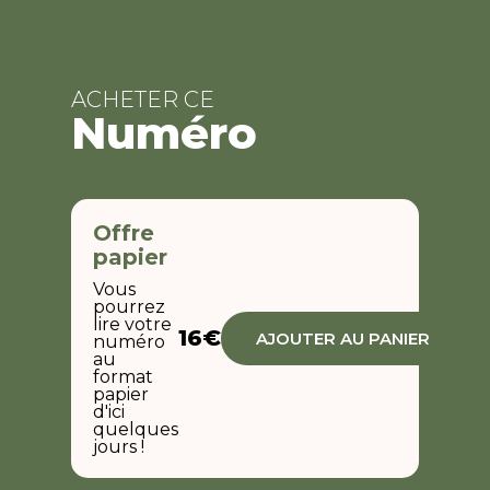
ACHETER CE
Numéro
Offre
papier
Vous
pourrez
lire votre
16€
AJOUTER AU PANIER
numéro
au
format
papier
d'ici
quelques
jours !