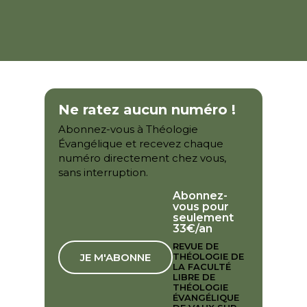
Ne ratez aucun numéro !
Abonnez-vous à Théologie
Évangélique et recevez chaque
numéro directement chez vous,
sans interruption.
Abonnez-
vous pour
seulement
33€/an
REVUE DE
JE M'ABONNE
THÉOLOGIE DE
LA FACULTÉ
LIBRE DE
THÉOLOGIE
ÉVANGÉLIQUE