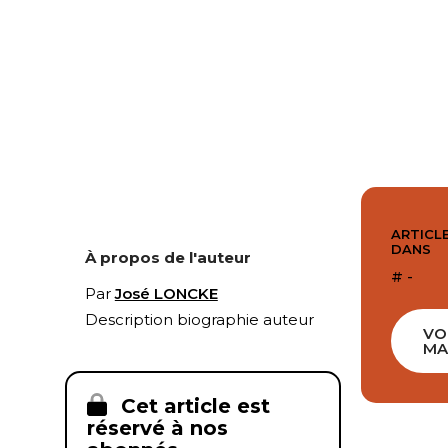
ARTICLE
DANS
À propos de l'auteur
# -
Par
José LONCKE
Description biographie auteur
VO
MA
Cet article est
réservé à nos