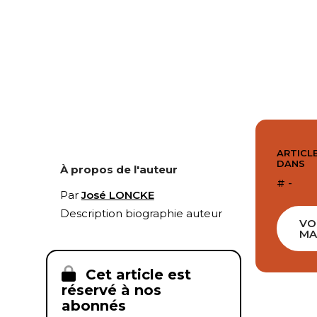
ARTICLE
DANS
À propos de l'auteur
# -
Par
José LONCKE
Description biographie auteur
VO
MA
Cet article est
réservé à nos
abonnés