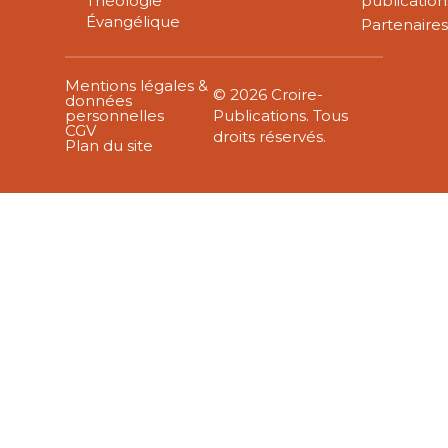
Théologie
publication
Évangélique
Partenaire
Mentions légales &
© 2026 Croire-
données
personnelles
Publications. Tous
CGV
droits réservés.
Plan du site