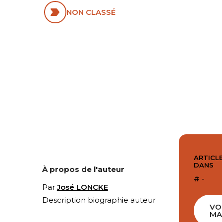
NON CLASSÉ
ARTICLE
DANS
À propos de l'auteur
# -
Par
José LONCKE
Description biographie auteur
VO
MA