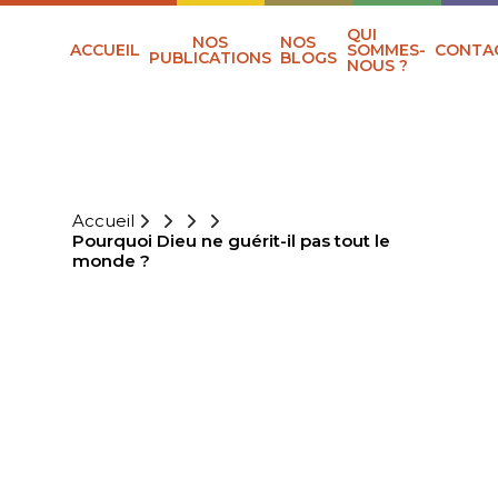
QUI
NOS
NOS
ACCUEIL
SOMMES-
CONTA
PUBLICATIONS
BLOGS
NOUS ?
Accueil
Pourquoi Dieu ne guérit-il pas tout le
monde ?
POURQUOI DIEU
NE GUÉRIT-IL
PAS TOUT LE
MONDE ?