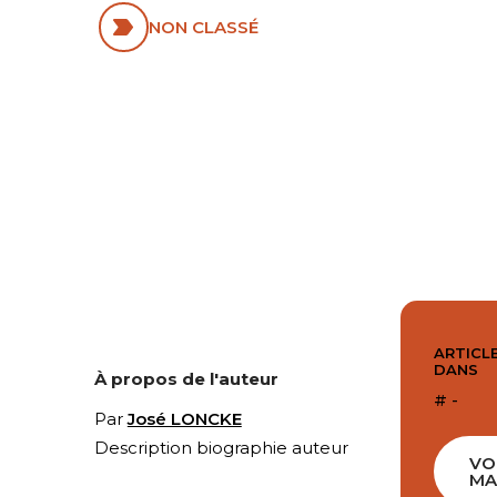
NON CLASSÉ
ARTICLE
DANS
À propos de l'auteur
# -
Par
José LONCKE
Description biographie auteur
VO
MA