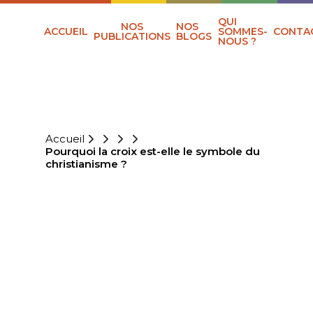
QUI
NOS
NOS
ACCUEIL
SOMMES-
CONTA
PUBLICATIONS
BLOGS
NOUS ?
Accueil
Pourquoi la croix est-elle le symbole du
christianisme ?
POURQUOI LA
CROIX EST-ELLE
LE SYMBOLE DU
CHRISTIANISME ?