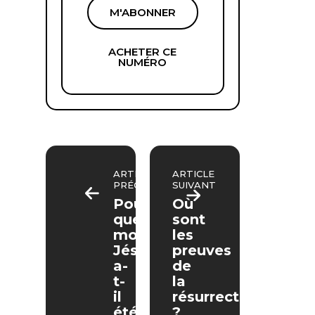
M'ABONNER
ACHETER CE
NUMÉRO
ARTICLE
ARTICLE
PRÉCÉDENT
SUIVANT
Pour
Où
quels
sont
motifs
les
Jésus
preuves
a-
de
t-
la
il
résurrection
été
?