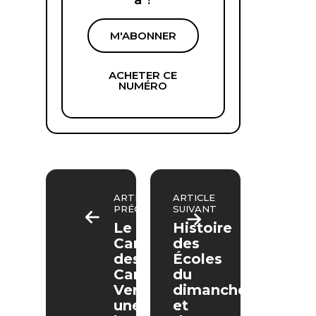
à ?
M'ABONNER
ACHETER CE
NUMÉRO
ARTICLE
ARTICLE
PRÉCÉDENT
SUIVANT
Le
Histoire
Cantique
des
des
Écoles
Cantiques.
du
Vers
dimanche
une
et