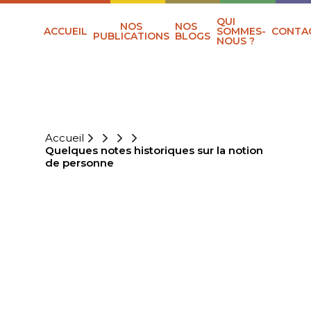
QUI
NOS
NOS
ACCUEIL
SOMMES-
CONTA
PUBLICATIONS
BLOGS
NOUS ?
Accueil
Quelques notes historiques sur la notion
de personne
QUELQUES
NOTES
HISTORIQUES
SUR LA NOTION