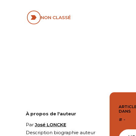
DE PERSONNE
NON CLASSÉ
ARTICLE
DANS
À propos de l'auteur
# -
Par
José LONCKE
Description biographie auteur