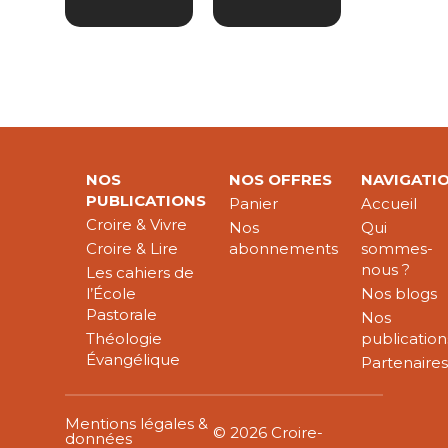
NOS
NOS OFFRES
NAVIGATI
PUBLICATIONS
Panier
Accueil
Croire & Vivre
Nos
Qui
Croire & Lire
abonnements
sommes-
nous ?
Les cahiers de
l’École
Nos blogs
Pastorale
Nos
Théologie
publication
Évangélique
Partenaire
Mentions légales &
© 2026 Croire-
données