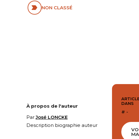
NON CLASSÉ
ARTICLE
DANS
À propos de l'auteur
# -
Par
José LONCKE
Description biographie auteur
VO
MA