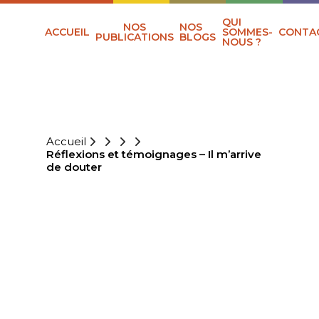
QUI
NOS
NOS
ACCUEIL
SOMMES-
CONTA
PUBLICATIONS
BLOGS
NOUS ?
Accueil
Réflexions et témoignages – Il m’arrive
de douter
RÉFLEXIONS ET
TÉMOIGNAGES –
IL M’ARRIVE DE
DOUTER