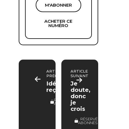
M'ABONNER
ACHETER CE
NUMÉRO
ARTICLE
ARTICLE
PRÉCÉDENT
SUIVANT
Idées
Je
reçues
doute,
donc
RÉSERVÉ
je
ABONNÉS
crois
RÉSERVÉ
ABONNÉS