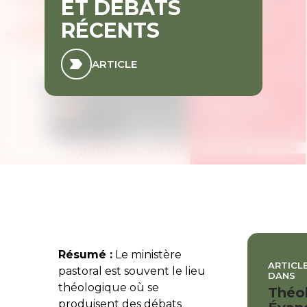
ET DÉBATS
RÉCENTS
ARTICLE
Résumé :
Le ministère
ARTICLE
pastoral est souvent le lieu
DANS
théologique où se
Théo
produisent des débats