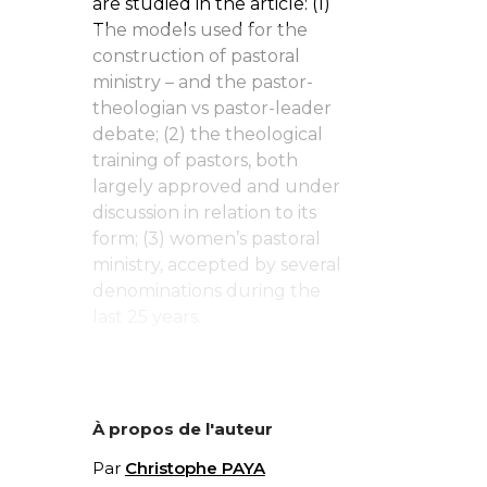
are studied in the article: (1)
The models used for the
construction of pastoral
ministry – and the pastor-
theologian vs pastor-leader
debate; (2) the theological
training of pastors, both
largely approved and under
discussion in relation to its
form; (3) women’s pastoral
ministry, accepted by several
denominations during the
last 25 years.
À propos de l'auteur
Par
Christophe PAYA