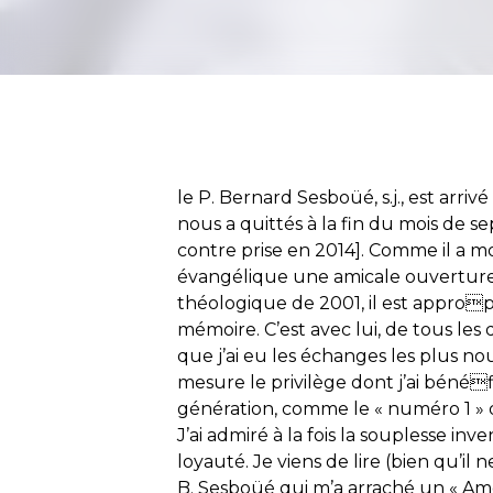
le P. Bernard Sesboüé, s.j., est arriv
nous a quittés à la fin du mois de s
contre prise en 2014]. Comme il a m
évangélique une amicale ouverture,
théologique de 2001, il est appro
mémoire. C’est avec lui, de tous les
que j’ai eu les échanges les plus nou
mesure le privilège dont j’ai bénéfi
génération, comme le « numéro 1 » 
J’ai admiré à la fois la souplesse inv
loyauté. Je viens de lire (bien qu’il 
B. Sesboüé qui m’a arraché un « Am