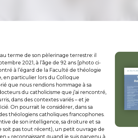
é au terme de son pèlerinage terrestre: il
eptembre 2021, à l’âge de 92 ans [photo ci-
ontré à l’égard de la Faculté de théologie
 en particulier lors du Colloque
prié que nous rendions hommage à sa
 docteurs du catholicisme que j’ai rencontré,
rris, dans des contextes variés – et je
cié. On pourrait le considérer, dans sa
des théologiens catholiques francophones.
entive de son intelligence, sa droiture et sa
ne soit pas tout récent), un petit ouvrage de
en » reconnaissant quand je suis parvenu à