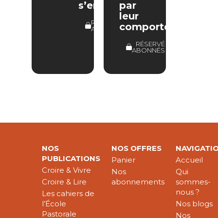
s’enrichir
par
leur
RÉSERVÉ
comportement
ABONNÉS
RÉSERVÉ
ABONNÉS
NOS
NOS OFFRES
NAVIGATI
PUBLICATIONS
Panier
Accueil
Croire & Vivre
Nos
Qui
Croire & Lire
abonnements
sommes-
nous ?
Les cahiers de
l’École
Nos blogs
Pastorale
Nos