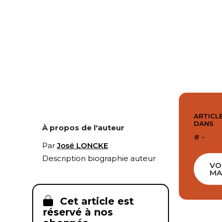
ARTICLE
DANS
À propos de l'auteur
# -
Par
José LONCKE
Description biographie auteur
VO
MA
Cet article est
réservé à nos