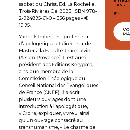
ARTICLE
sabbat du Christ, Éd. La Rochelle,
DANS
Trois-Rivières Qé, 2023, ISBN 978-
# -
2-924895-61-0 – 356 pages – €
19,95.
VO
MA
Yannick Imbert est professeur
d’apologétique et directeur de
Master à la Faculté Jean Calvin
(Aix-en-Provence). Il est aussi
président des Éditions Kérygma,
ainsi que membre de la
Commission Théologique du
Conseil National des Évangéliques
de France (CNEF). Il a écrit
plusieurs ouvrages dont une
introduction à l’apologétique,
« Croire, expliquer, vivre », ainsi
qu’un ouvrage consacré au
transhumanisme, «
Le charme de