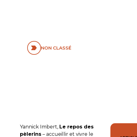
ACCUEILLIR ET
VIVRE LE
SABBAT DE
CHRIST
NON CLASSÉ
Yannick Imbert,
Le repos des
pèlerins
– accueillir et vivre le