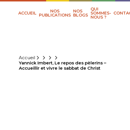
QUI
NOS
NOS
ACCUEIL
SOMMES-
CONTA
PUBLICATIONS
BLOGS
NOUS ?
Accueil
Yannick Imbert, Le repos des pèlerins –
Accueillir et vivre le sabbat de Christ
YANNICK
IMBERT, LE
REPOS DES
PÈLERINS –