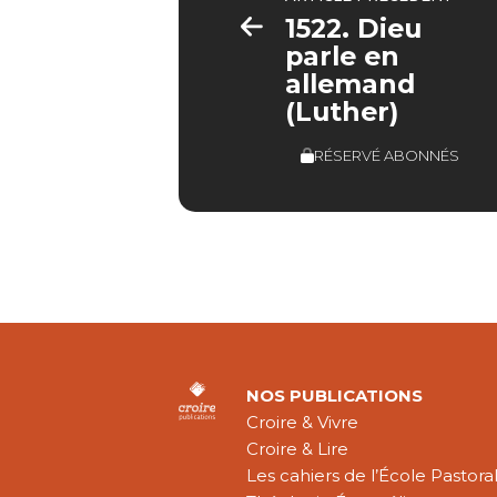
1522. Dieu
parle en
allemand
(Luther)
RÉSERVÉ ABONNÉS
NOS PUBLICATIONS
Croire & Vivre
Croire & Lire
Les cahiers de l’École Pastora