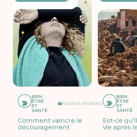
BIEN
BIEN
ÊTRE
ÊTRE
RÉSERVÉ ABONNÉS
ET
ET
SANTÉ
SANTÉ
Comment vaincre le
Est-ce qu’i
découragement
vie après 