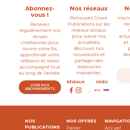
Abonnez-
Nos réseaux
N
vous !
Retrouvez Croire
Inscr
Publications sur les
ne
Recevez
réseaux sociaux
régulièrement nos
pour suivre nos
actua
revues
actualités,
et
chrétiennes pour
découvrir nos
nourrir votre foi,
nouveautés et
di
approfondir votre
partager des
réflexion et rester
ressources
accompagné tout
inspirantes.
au long de l’année.
RÉSEAUX
VIDÉO
VOIR NOS
ABONNEMENTS
NOS
NOS OFFRES
NAVIGATI
PUBLICATIONS
Panier
Accueil