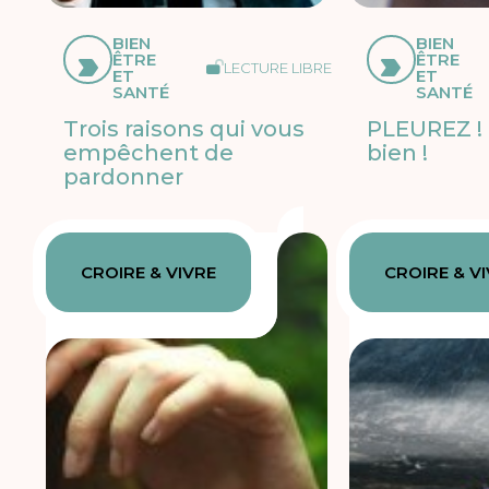
BIEN
BIEN
ÊTRE
ÊTRE
LECTURE LIBRE
ET
ET
SANTÉ
SANTÉ
Trois raisons qui vous
PLEUREZ ! 
empêchent de
bien !
pardonner
CROIRE & VIVRE
CROIRE & V