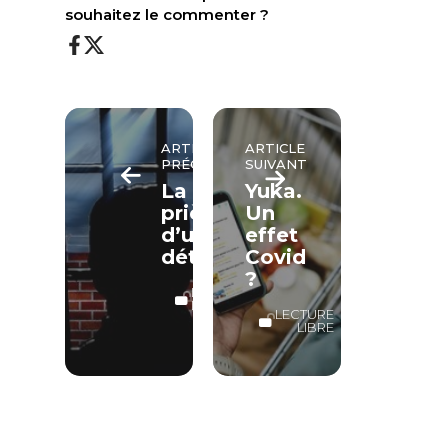
souhaitez le commenter ?
ARTICLE
ARTICLE
PRÉCÉDENT
SUIVANT
La
Yuka.
prière
Un
d’un
effet
détenu
Covid
?
LECTURE
LIBRE
LECTURE
LIBRE