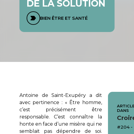
DE LA SOLUTION
BIEN ÊTRE ET SANTÉ
Antoine de Saint-Exupéry a dit
avec pertinence : « Être homme,
ARTICLE
c’est précisément être
DANS
responsable. C’est connaître la
Croir
honte en face d’une misère qui ne
#204 -
semblait pas dépendre de soi.