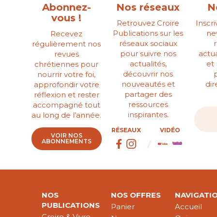
Abonnez-
Nos réseaux
N
vous !
Retrouvez Croire
Inscr
Publications sur les
ne
Recevez
réseaux sociaux
régulièrement nos
pour suivre nos
actua
revues
actualités,
et
chrétiennes pour
découvrir nos
nourrir votre foi,
nouveautés et
di
approfondir votre
partager des
réflexion et rester
ressources
accompagné tout
inspirantes.
au long de l’année.
RÉSEAUX
VIDÉO
VOIR NOS
ABONNEMENTS
NOS
NOS OFFRES
NAVIGATI
PUBLICATIONS
Panier
Accueil
Croire & Vivre