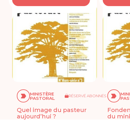
MINISTÈRE
MIN
RÉSERVÉ ABONNÉS
PASTORAL
PAS
Quel image du pasteur
Fondem
aujourd’hui ?
du mini