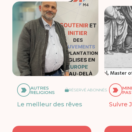
AUTRES
MIN
RÉSERVÉ ABONNÉS
RELIGIONS
PAS
Le meilleur des rêves
Suivre 