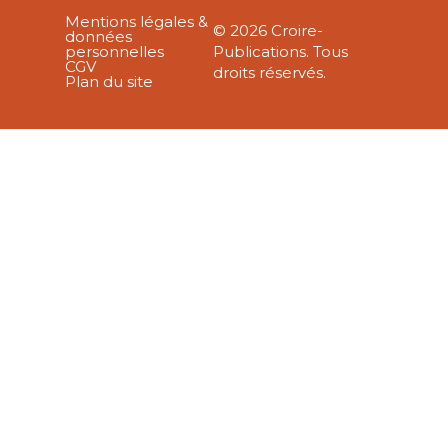
Mentions légales &
© 2026 Croire-
données
personnelles
Publications. Tous
CGV
droits réservés.
Plan du site