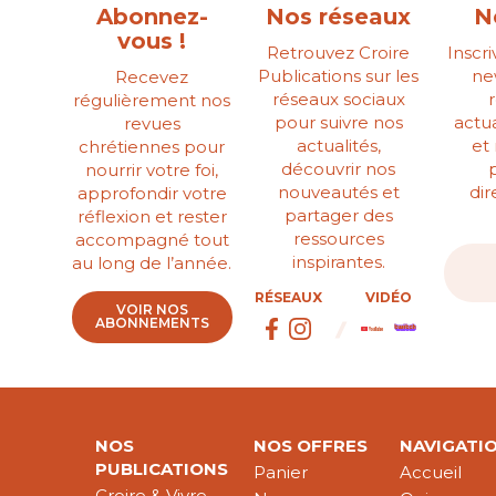
Abonnez-
Nos réseaux
N
vous !
Retrouvez Croire
Inscr
Publications sur les
ne
Recevez
réseaux sociaux
régulièrement nos
pour suivre nos
actua
revues
actualités,
et
chrétiennes pour
découvrir nos
nourrir votre foi,
nouveautés et
di
approfondir votre
partager des
réflexion et rester
ressources
accompagné tout
inspirantes.
au long de l’année.
RÉSEAUX
VIDÉO
VOIR NOS
ABONNEMENTS
NOS
NOS OFFRES
NAVIGATI
PUBLICATIONS
Panier
Accueil
Croire & Vivre