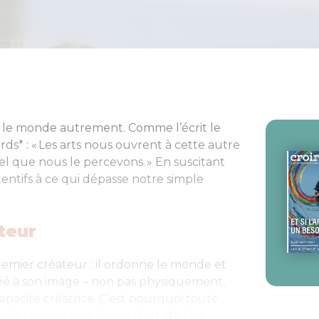
r le monde autrement. Comme l’écrit le
s* : « Les arts nous ouvrent à cette autre
el que nous le percevons. » En suscitant
tentifs à ce qui dépasse notre simple
teur
 premier créateur : il ordonne le monde et
créé à son image – non pas physiquement,
capacité créatrice. C’est pourquoi toute
ée comme une forme d’art, de l’art...