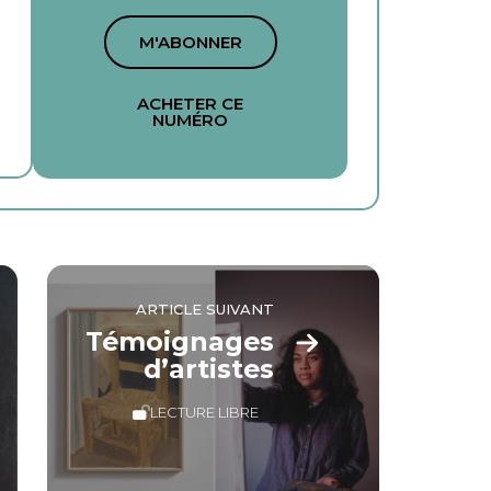
M'ABONNER
ACHETER CE
NUMÉRO
ARTICLE SUIVANT
Témoignages
d’artistes
LECTURE LIBRE