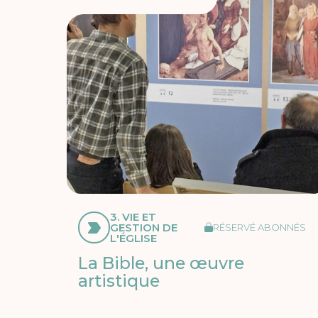
3. VIE ET
GESTION DE
RÉSERVÉ ABONNÉS
L'ÉGLISE
La Bible, une œuvre
artistique