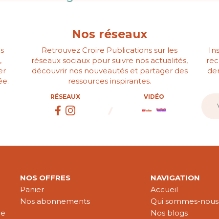
Nos réseaux
s
Retrouvez Croire Publications sur les
In
,
réseaux sociaux pour suivre nos actualités,
rec
er
découvrir nos nouveautés et partager des
der
ée.
ressources inspirantes.
RÉSEAUX
VIDÉO
NOS OFFRES
NAVIGATION
Panier
Accueil
Nos abonnements
Qui sommes-nous
le
Nos blogs