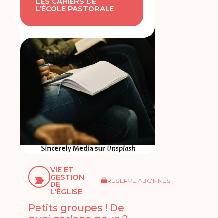
LES CAHIERS DE
L’ÉCOLE PASTORALE
VIE ET
GESTION
RÉSERVÉ ABONNÉS
DE
L'ÉGLISE
Petits groupes ! De