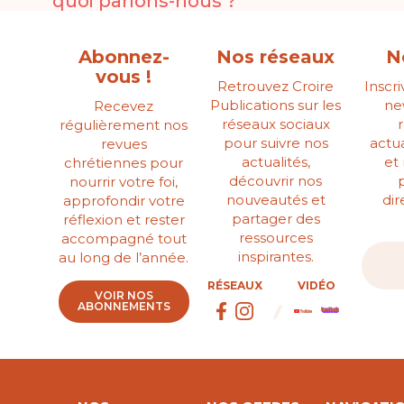
quoi parlons-nous ?
Abonnez-
Nos réseaux
N
vous !
Retrouvez Croire
Inscr
Publications sur les
ne
Recevez
réseaux sociaux
régulièrement nos
pour suivre nos
actua
revues
actualités,
et
chrétiennes pour
découvrir nos
nourrir votre foi,
nouveautés et
di
approfondir votre
partager des
réflexion et rester
ressources
accompagné tout
inspirantes.
au long de l’année.
RÉSEAUX
VIDÉO
VOIR NOS
ABONNEMENTS