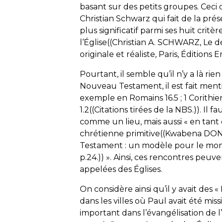
basant sur des petits groupes. Ceci
Christian Schwarz qui fait de la pré
plus significatif parmi ses huit cri
l’Église((Christian A. SCHWARZ,
Le d
originale et réaliste
, Paris, Éditions
Pourtant, il semble qu’il n’y a là rie
Nouveau Testament, il est fait men
exemple en Romains 16.5 ; 1 Corithien
1.2((Citations tirées de la
NBS
.)). Il f
comme un lieu, mais aussi « en tan
chrétienne primitive((Kwabena DON
Testament : un modèle pour le mon
p.24.)) ». Ainsi, ces rencontres pe
appelées des Églises.
On considère ainsi qu’il y avait des 
dans les villes où Paul avait été miss
important dans l’évangélisation de l’