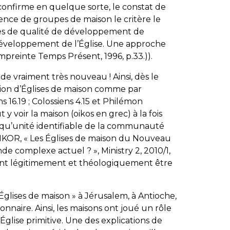
 confirme en quelque sorte, le constat de
sence de groupes de maison le critère le
tères de qualité de développement de
éveloppement de l’Église. Une approche
 Empreinte Temps Présent, 1996, p.33.)).
n de vraiment très nouveau ! Ainsi, dès le
tion d’Églises de maison comme par
s 16.19 ; Colossiens 4.15 et Philémon
aut y voir la maison (
oikos
en grec) à la fois
t qu’unité identifiable de la communauté
KOR, « Les Églises de maison du Nouveau
de complexe actuel ? »,
Ministry
2, 2010/1,
uvent légitimement et théologiquement être
« Églises de maison » à Jérusalem, à Antioche,
ionnaire. Ainsi, les maisons ont joué un rôle
Église primitive. Une des explications de