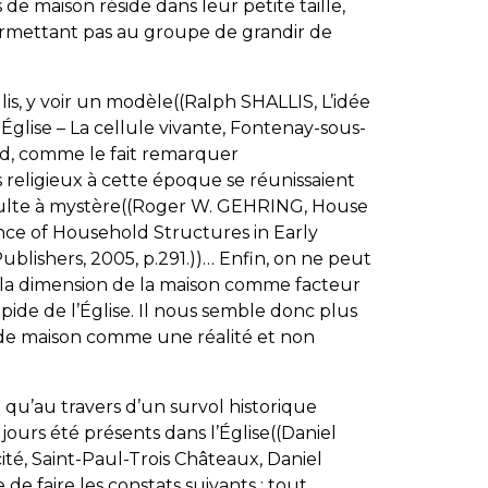
 de maison réside dans leur petite taille,
 permettant pas au groupe de grandir de
llis, y voir un modèle((Ralph SHALLIS,
L’idée
Église – La cellule vivante
, Fontenay-sous-
bord, comme le fait remarquer
religieux à cette époque se réunissaient
 culte à mystère((Roger W. GEHRING,
House
ce of Household Structures in Early
blishers, 2005, p.291.))… Enfin, on ne peut
la dimension de la maison comme facteur
apide de l’Église. Il nous semble donc plus
 de maison comme une réalité et non
e qu’au travers d’un survol historique
ujours été présents dans l’Église((Daniel
ité
, Saint-Paul-Trois Châteaux, Daniel
e de faire les constats suivants : tout