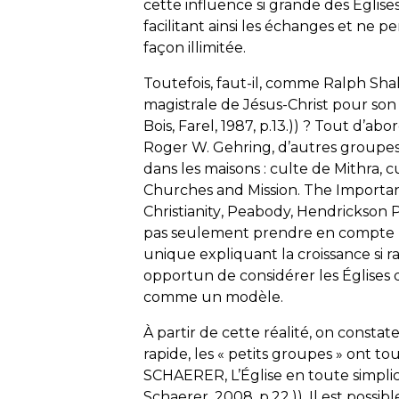
cette influence si grande des Églises
facilitant ainsi les échanges et ne
façon illimitée.
Toutefois, faut-il, comme Ralph Sha
magistrale de Jésus-Christ pour son 
Bois, Farel, 1987, p.13.)) ? Tout d’a
Roger W. Gehring, d’autres groupes 
dans les maisons : culte de Mithra,
Churches and Mission. The Importan
Christianity
, Peabody, Hendrickson Pu
pas seulement prendre en compte 
unique expliquant la croissance si r
opportun de considérer les Églises
comme un modèle.
À partir de cette réalité, on constat
rapide, les « petits groupes » ont to
SCHAERER,
L’Église en toute simplic
Schaerer, 2008, p.22.)). Il est possibl