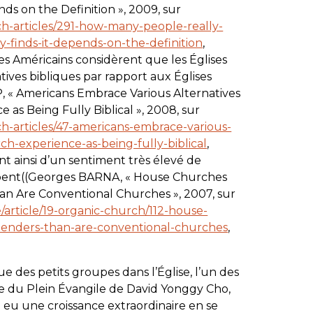
s on the Definition », 2009, sur
h-articles/291-how-many-people-really-
-finds-it-depends-on-the-definition
,
 des Américains considèrent que les Églises
tives bibliques par rapport aux Églises
 « Americans Embrace Various Alternatives
as Being Fully Biblical », 2008, sur
h-articles/47-americans-embrace-various-
ch-experience-as-being-fully-biblical
,
sent ainsi d’un sentiment très élevé de
icipent((Georges BARNA, « House Churches
han Are Conventional Churches », 2007, sur
article/19-organic-church/112-house-
ttenders-than-are-conventional-churches
,
e des petits groupes dans l’Église, l’un des
se du Plein Évangile de David Yonggy Cho,
 eu une croissance extraordinaire en se