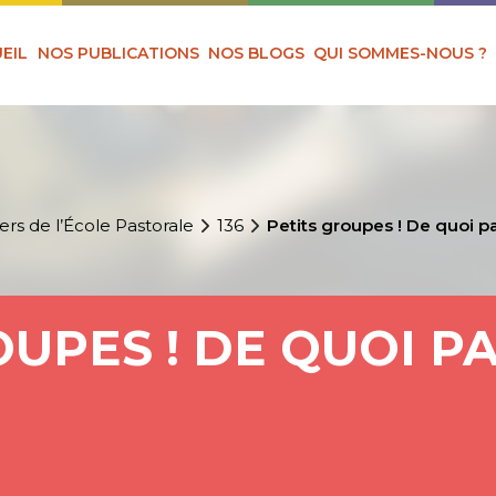
EIL
NOS PUBLICATIONS
NOS BLOGS
QUI SOMMES-NOUS ?
ers de l’École Pastorale
136
Petits groupes ! De quoi p
OUPES ! DE QUOI P