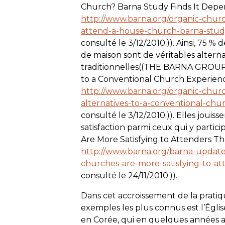
Church? Barna Study Finds It Depend
http://www.barna.org/organic-churc
attend-a-house-church-barna-study
consulté le 3/12/2010.)). Ainsi, 75 %
de maison sont de véritables alterna
traditionnelles((THE BARNA GROUP,
to a Conventional Church Experience 
http://www.barna.org/organic-churc
alternatives-to-a-conventional-chur
consulté le 3/12/2010.)). Elles jouis
satisfaction parmi ceux qui y part
Are More Satisfying to Attenders T
http://www.barna.org/barna-update/
churches-are-more-satisfying-to-a
consulté le 24/11/2010.)).
Dans cet accroissement de la pratiqu
exemples les plus connus est l’Égli
en Corée, qui en quelques années a