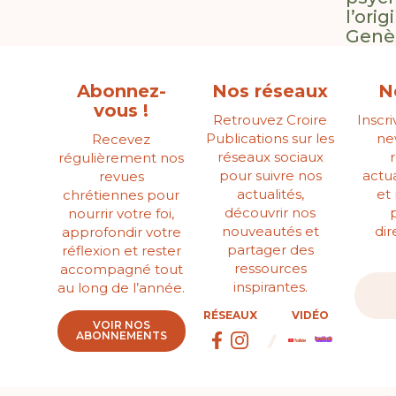
l’ori
Genès
Abonnez-
Nos réseaux
N
vous !
Retrouvez Croire
Inscr
Publications sur les
ne
Recevez
réseaux sociaux
régulièrement nos
pour suivre nos
actua
revues
actualités,
et
chrétiennes pour
découvrir nos
nourrir votre foi,
nouveautés et
di
approfondir votre
partager des
réflexion et rester
ressources
accompagné tout
inspirantes.
au long de l’année.
RÉSEAUX
VIDÉO
VOIR NOS
ABONNEMENTS