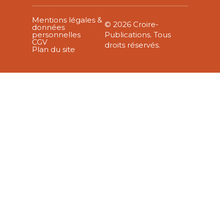
Mentions légales &
© 2026 Croire-
données
personnelles
Publications. Tous
CGV
droits réservés.
Plan du site