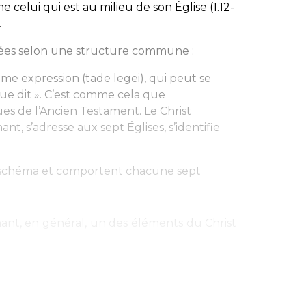
me celui qui est
au milieu de son Église
(1.12-
.
ntées selon une structure commune :
me expression (
tade legei
), qui peut se
e que dit ». C’est comme cela que
s de l’Ancien Testament. Le Christ
nt, s’adresse aux sept Églises, s’identifie
e schéma et comportent chacune
sept
nant, en général, un des éléments du Christ