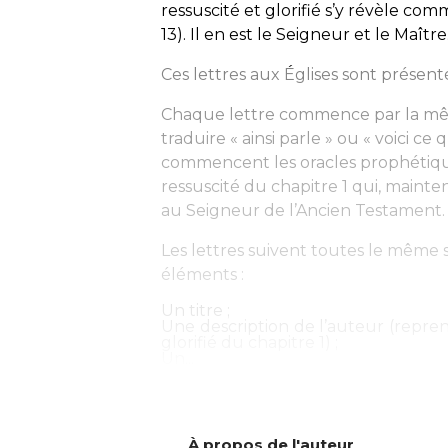
ressuscité et glorifié s’y révèle com
13). Il en est le Seigneur et le Maître
Ces lettres aux Églises sont prése
Chaque lettre commence par la mê
traduire « ainsi parle » ou « voici c
commencent les oracles prophétique
ressuscité du chapitre 1 qui, maintena
au Seigneur de l’Ancien Testament.
Les lettres suivent toutes le mêm
éléments :
Un titre ;
Une description de l’auteur (repre
glorifié du chapitre 1) ;
Un...
À propos de l'auteur