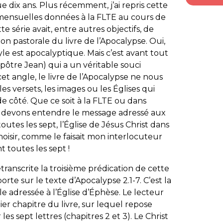
 dix ans. Plus récemment, j’ai repris cette
 mensuelles données à la FLTE au cours de
série avait, entre autres objectifs, de
sion pastorale du livre de l’Apocalypse. Oui,
tyle est apocalyptique. Mais c’est avant tout
apôtre Jean) qui a un véritable souci
cet angle, le livre de l’Apocalypse ne nous
les versets, les images ou les Églises qui
de côté. Que ce soit à la FLTE ou dans
us devons entendre le message adressé
aux
outes les sept, l’Église de Jésus Christ dans
oisir, comme le faisait mon interlocuteur
 toutes les sept !
etranscrite la troisième prédication de cette
porte sur le texte d’Apocalypse 2.1-7. C’est la
le adressée à l’Église d’Éphèse. Le lecteur
er chapitre du livre, sur lequel repose
 les sept lettres (chapitres 2 et 3). Le Christ