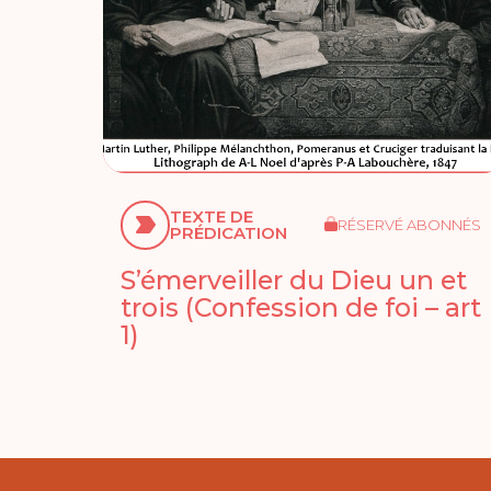
TEXTE DE
RÉSERVÉ ABONNÉS
PRÉDICATION
S’émerveiller du Dieu un et
trois (Confession de foi – art
1)