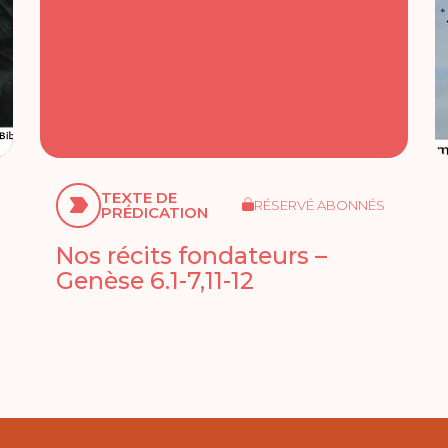
TEXTE DE
RÉSERVÉ ABONNÉS
PRÉDICATION
Nos récits fondateurs –
Genèse 6.1-7,11-12