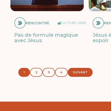
RENCONTRE
RE
LECTURE LIBRE
Pas de formule magique
Jésus é
avec Jésus
espoir
1
2
3
4
SUIVANT