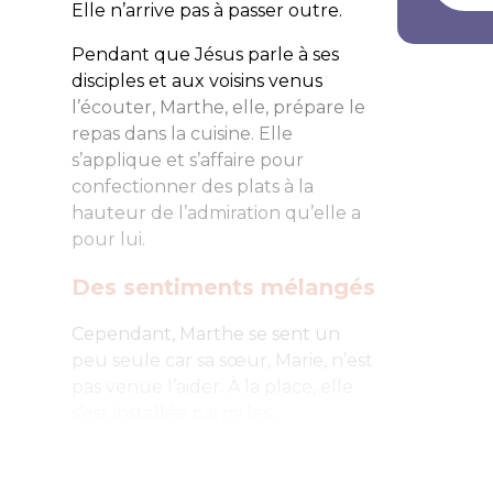
Elle n’arrive pas à passer outre.
Pendant que Jésus parle à ses
disciples et aux voisins venus
l’écouter, Marthe, elle, prépare le
repas dans la cuisine. Elle
s’applique et s’affaire pour
confectionner des plats à la
hauteur de l’admiration qu’elle a
pour lui.
Des sentiments mélangés
Cependant, Marthe se sent un
peu seule car sa sœur, Marie, n’est
pas venue l’aider. À la place, elle
s’est installée parmi les...