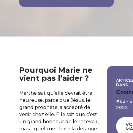
Pourquoi Marie ne
vient pas l’aider ?
ARTICLE
DANS
Croir
Marthe sait qu’elle devrait être
heureuse, parce que Jésus, le
#62 -
2022
grand prophète, a accepté de
venir chez elle. Elle sait que c’est
un grand honneur de le recevoir,
VO
mais… quelque chose la dérange.
MA