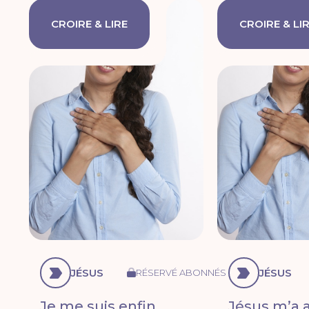
CROIRE & LIRE
CROIRE & LI
JÉSUS
JÉSUS
RÉSERVÉ ABONNÉS
Je me suis enfin
Jésus m’a a