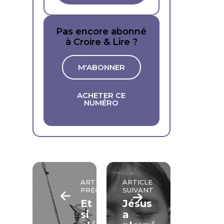
Pas encore abonné
à Croire & Lire ?
M'ABONNER
ACHETER CE
NUMÉRO
ARTICLE
ARTICLE
PRÉCÉDENT
SUIVANT
Et
Jésus
si
a