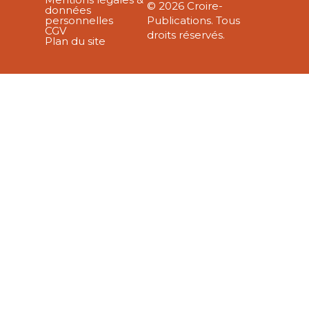
© 2026 Croire-
données
personnelles
Publications. Tous
CGV
droits réservés.
Plan du site