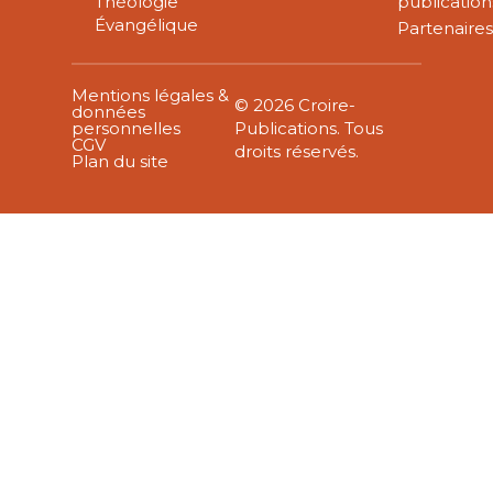
Théologie
publication
Évangélique
Partenaire
Mentions légales &
© 2026 Croire-
données
personnelles
Publications. Tous
CGV
droits réservés.
Plan du site