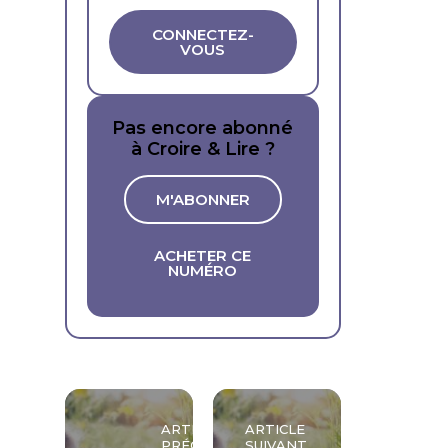
CONNECTEZ-
VOUS
Pas encore abonné
à Croire & Lire ?
M'ABONNER
ACHETER CE
NUMÉRO
ARTICLE
ARTICLE
PRÉCÉDENT
SUIVANT