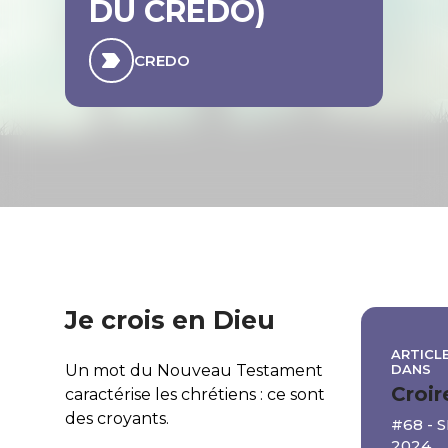
DU CREDO)
CREDO
Je crois en Dieu
ARTICLE
DANS
Un mot du Nouveau Testament
Croir
caractérise les chrétiens : ce sont
des croyants.
#68 -
2024