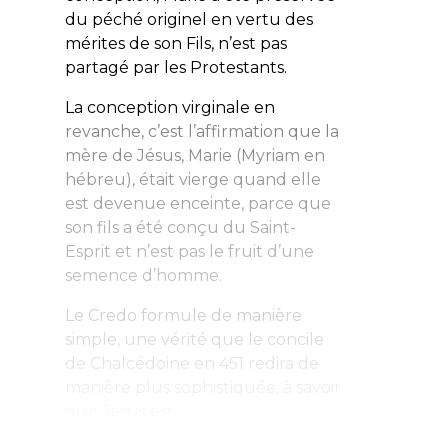
du péché originel en vertu des
mérites de son Fils, n’est pas
partagé par les Protestants.
La conception virginale en
revanche, c’est l’affirmation que la
mère de Jésus, Marie (Myriam en
hébreu), était vierge quand elle
est devenue enceinte, parce que
son fils a été conçu du Saint-
Esprit et n’est pas le fruit d’une
semence d’homme.
Le Credo formule de manière
simple, une vérité que le concile
de Chalcédoine en 451 redira de
manière plus sophistiquée, à savoir
que Jésus est...