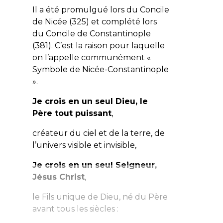
Il a été promulgué lors du
Concile
de Nicée
(325) et complété lors
du
Concile de Constantinople
(381). C’est la raison pour laquelle
on l’appelle communément «
Symbole de Nicée-Constantinople
».
Je crois en un seul Dieu, le
Père tout puissant
,
créateur du ciel et de la terre, de
l’univers visible et invisible,
Je crois en un seul Seigneur,
Jésus Christ
,
le Fils unique de Dieu, né du Père
avant tous les siècles :