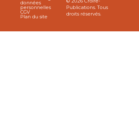
© 2026 Croire-
données
personnelles
Publications. Tous
CGV
droits réservés.
Plan du site