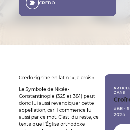
CREDO
Credo signifie en latin : « je crois ».
ARTICLE
Le
Symbole de Nicée-
DANS
Constantinople
(325 et 381) peut
Croir
donc lui aussi revendiquer cette
#68 -
appellation, car il commence lui
2024
aussi par ce mot. C’est, du reste, ce
texte que l’Église orthodoxe