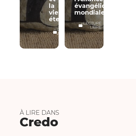
la
évangélique
vie
mondiale
éternelle
LECTURE
LIBRE
RÉSERVÉ
ABONNÉS
À LIRE DANS
Credo