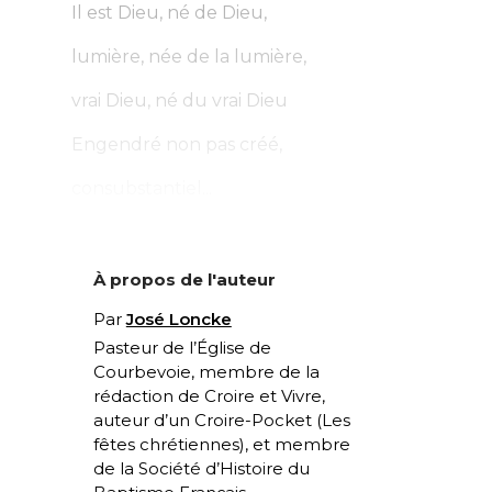
Il est Dieu, né de Dieu,
lumière, née de la lumière,
vrai Dieu, né du vrai Dieu
Engendré non pas créé,
consubstantiel...
À propos de l'auteur
Par
José Loncke
Pasteur de l’Église de
Courbevoie, membre de la
rédaction de Croire et Vivre,
auteur d’un Croire-Pocket (
Les
fêtes chrétiennes
), et membre
de la Société d’Histoire du