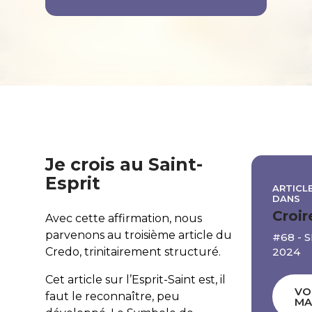
Je crois au Saint-
Esprit
ARTICLE
DANS
Croir
Avec cette affirmation, nous
parvenons au troisième article du
#68 -
2024
Credo, trinitairement structuré.
Cet article sur l’Esprit-Saint est, il
VO
faut le reconnaître, peu
MA