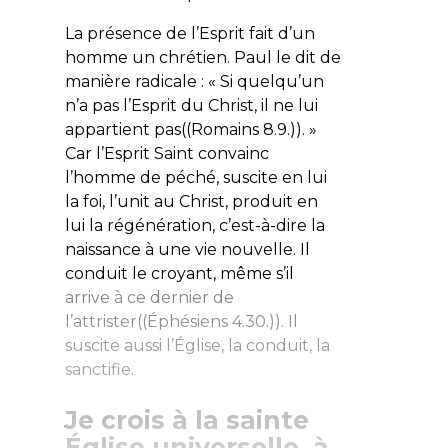
La présence de l’Esprit fait d’un
homme un chrétien. Paul le dit de
manière radicale : « Si quelqu’un
n’a pas l’Esprit du Christ, il ne lui
appartient pas((Romains 8.9.)). »
Car l’Esprit Saint convainc
l’homme de péché, suscite en lui
la foi, l’unit au Christ, produit en
lui la régénération, c’est-à-dire la
naissance à une vie nouvelle. Il
conduit le croyant, même s’il
arrive à ce dernier de
l’attrister((Éphésiens 4.30.)). Il
suscite aussi l’Église, la conduit, la
sanctifie.
Je crois à la sainte
Église universelle, à