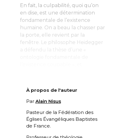
En fait, la culpabilité, quoi qu’on
en dise, est une détermination
fondamentale de l’existence
humaine. On a beau la chasser
par
la porte, elle revient par la
fenêtre. Le philosophe Heidegger
a défendu la thèse d’une «
ontologie fondamentale de
l’existence coupable », et...
À propos de l'auteur
Par
Alain Nisus
Pasteur de la Fédération des
Églises Évangéliques Baptistes
de France.
Professeur de théologie