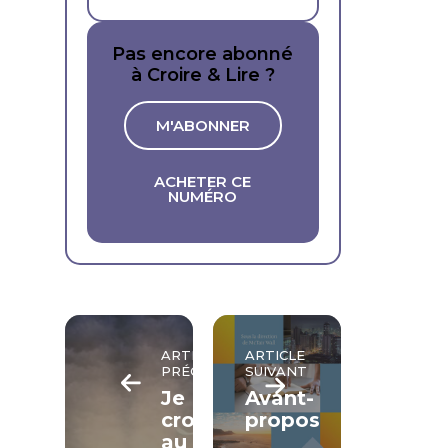
Pas encore abonné
à Croire & Lire ?
M'ABONNER
ACHETER CE
NUMÉRO
ARTICLE
ARTICLE
PRÉCÉDENT
SUIVANT
Je
Avant-
crois
propos
au