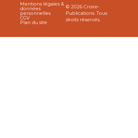
Mentions légales &
© 2026 Croire-
données
personnelles
Publications. Tous
CGV
droits réservés.
Plan du site