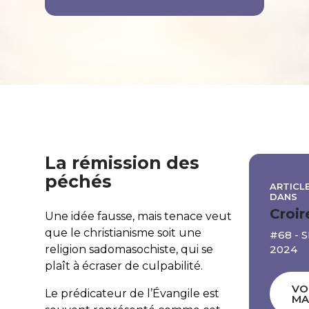
La rémission des
péchés
ARTICLE
DANS
Croir
Une idée fausse, mais tenace veut
que le christianisme soit une
#68 -
2024
religion sadomasochiste, qui se
plaît à écraser de culpabilité.
VO
Le prédicateur de l’Évangile est
MA