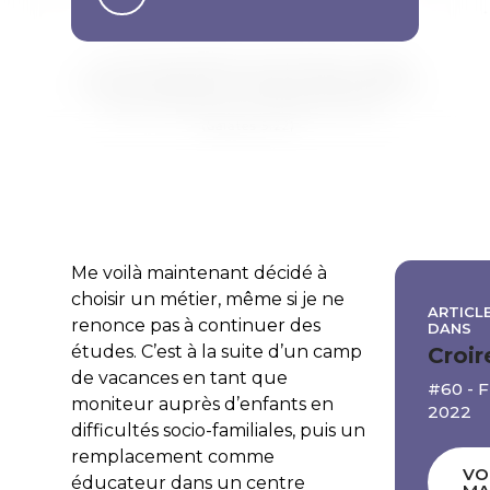
Me voilà maintenant décidé à
choisir un métier, même si je ne
ARTICLE
renonce pas à continuer des
DANS
études. C’est à la suite d’un camp
Croir
de vacances en tant que
#60 - 
moniteur auprès d’enfants en
2022
difficultés socio-familiales, puis un
remplacement comme
VO
éducateur dans un centre