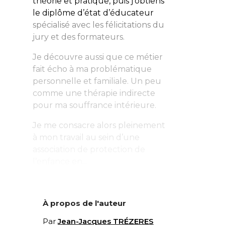
théorie et pratique, puis j’obtiens
le diplôme d’état d’éducateur
spécialisé avec les félicitations du
jury et des formateurs.
Je découvre aussi que ce métier
fait écho à ma problématique
personnelle et familiale. Un peu
comme une thérapie indirecte
pour ma souffrance intérieure.
Je me consacre alors pleinement
à mon travail au sein d’une
association de protection de
l’enfance en...
À propos de l'auteur
Par
Jean-Jacques TRÉZERES