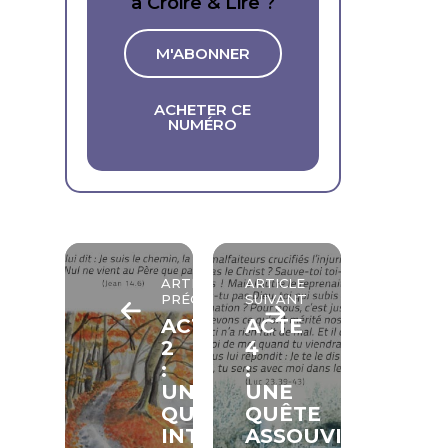
à Croire & Lire ?
M'ABONNER
ACHETER CE
NUMÉRO
ARTICLE
ARTICLE
PRÉCÉDENT
SUIVANT
ACTE
ACTE
2
4
:
:
UNE
UNE
QUÊTE
QUÊTE
INTELLECTUELLE
ASSOUVIE