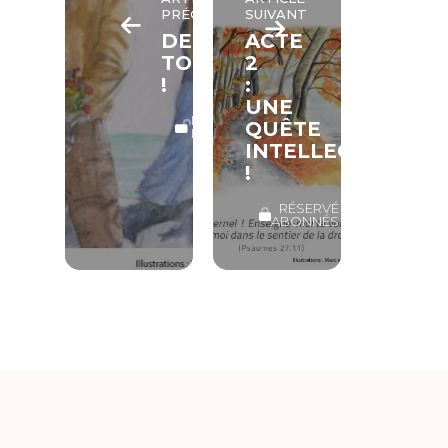
PRÉCÉDENT
SUIVANT
DEPUIS
ACTE
TOUJOURS
2
!
:
UNE
LECTURE
QUÊTE
LIBRE
INTELLECTUELLE
!
RÉSERVÉ
ABONNÉS