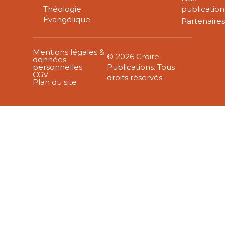
Théologie
publication
Évangélique
Partenaire
Mentions légales &
© 2026 Croire-
données
personnelles
Publications. Tous
CGV
droits réservés.
Plan du site