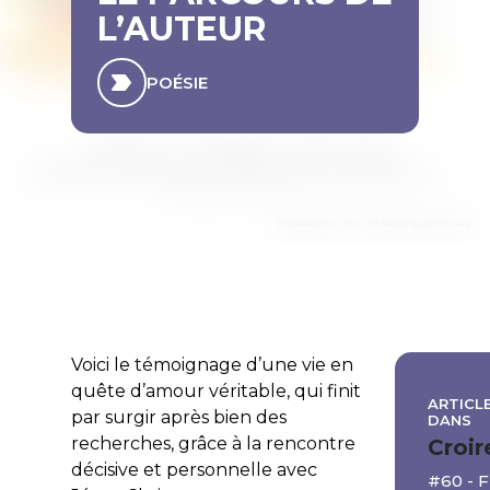
L’AUTEUR
POÉSIE
Voici le témoignage d’une vie en
quête d’amour véritable, qui finit
ARTICLE
par surgir après bien des
DANS
recherches, grâce à la rencontre
Croir
décisive et personnelle avec
#60 - 