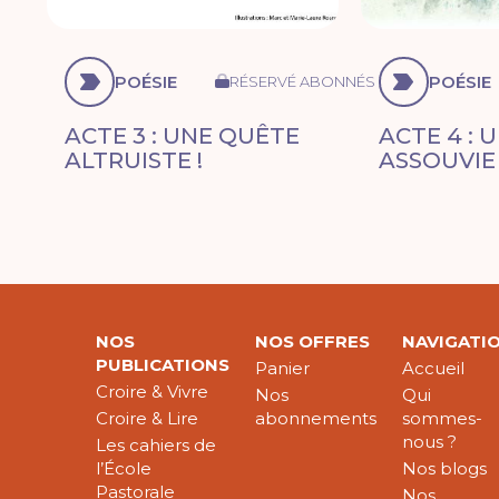
POÉSIE
POÉSIE
RÉSERVÉ ABONNÉS
ACTE 3 : UNE QUÊTE
ACTE 4 : 
ALTRUISTE !
ASSOUVIE 
NOS
NOS OFFRES
NAVIGATI
PUBLICATIONS
Panier
Accueil
Croire & Vivre
Nos
Qui
Croire & Lire
abonnements
sommes-
nous ?
Les cahiers de
l’École
Nos blogs
Pastorale
Nos