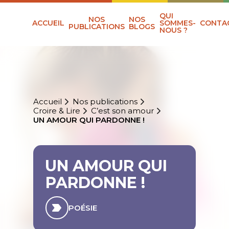
QUI
NOS
NOS
ACCUEIL
SOMMES-
CONTA
PUBLICATIONS
BLOGS
NOUS ?
Accueil
Nos publications
Croire & Lire
C’est son amour
UN AMOUR QUI PARDONNE !
UN AMOUR QUI
PARDONNE !
POÉSIE