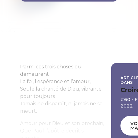
Parmi ces trois choses qui
demeurent
ARTICLE
La foi, l’espérance et l’amour,
DANS
Seule la charité de Dieu, vibrante
Croir
pour toujours
#60 - 
Jamais ne disparaît, ni jamais ne se
2022
meurt.
Amour pour Dieu et son prochain,
VO
MA
Que Paul l’apôtre décrit si