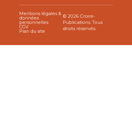
Mentions légales &
© 2026 Croire-
données
personnelles
Publications. Tous
CGV
droits réservés.
Plan du site