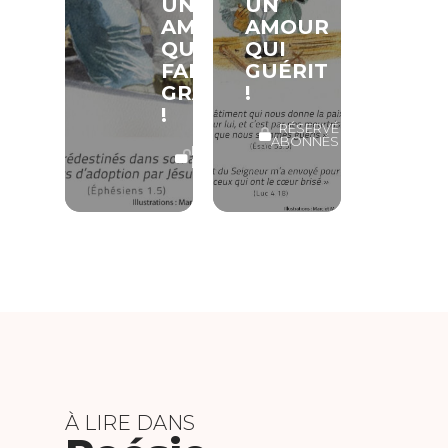
UN
UN
AMOUR
AMOUR
QUI
QUI
FAIT
GUÉRIT
GRÂCE
!
!
RÉSERVÉ
ABONNÉS
LECTURE
LIBRE
À LIRE DANS