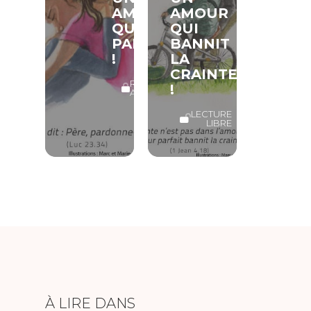
AMOUR
AMOUR
QUI
QUI
PARDONNE
BANNIT
!
LA
CRAINTE
RÉSERVÉ
!
ABONNÉS
LECTURE
LIBRE
À LIRE DANS