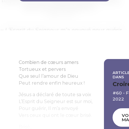
Combien de cœurs amers
Tortueux et pervers
ARTICLE
Que seul l’amour de Dieu
DANS
Peut rendre enfin heureux !
Croir
#60 - 
Jésus a déclaré de toute sa voix
2022
L’Esprit du Seigneur est sur moi,
Pour guérir, Il m’a envoyé
Vers ceux qui ont le cœur brisé.
VO
MA
Brisé...