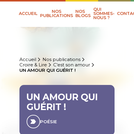
QUI
NOS
NOS
ACCUEIL
SOMMES-
CONTA
PUBLICATIONS
BLOGS
NOUS ?
Accueil
Nos publications
Croire & Lire
C’est son amour
UN AMOUR QUI GUÉRIT !
UN AMOUR QUI
GUÉRIT !
POÉSIE