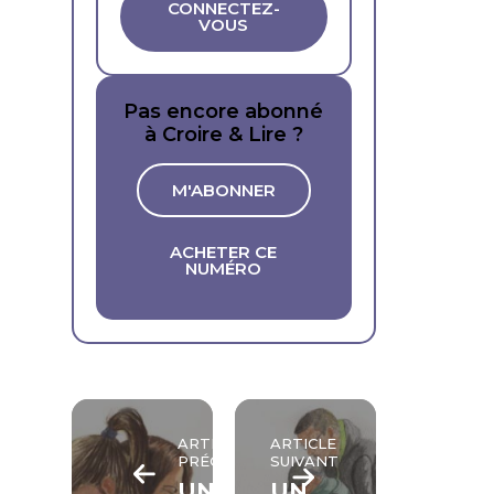
CONNECTEZ-
VOUS
Pas encore abonné
à Croire & Lire ?
M'ABONNER
ACHETER CE
NUMÉRO
ARTICLE
ARTICLE
PRÉCÉDENT
SUIVANT
UN
UN