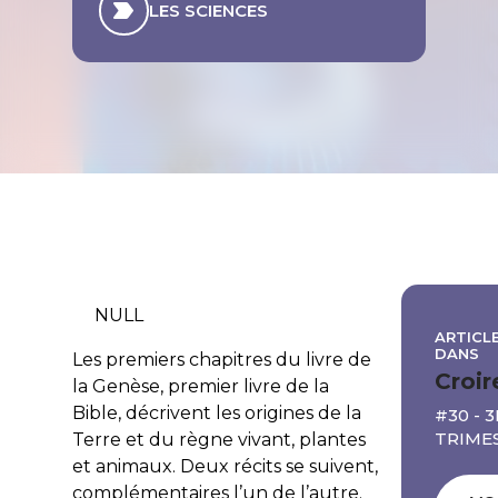
LES SCIENCES
NULL
ARTICLE
DANS
Les premiers chapitres du livre de
Croir
la Genèse, premier livre de la
Bible, décrivent les origines de la
#30 - 3
TRIMES
Terre et du règne vivant, plantes
et animaux. Deux récits se suivent,
complémentaires l’un de l’autre.