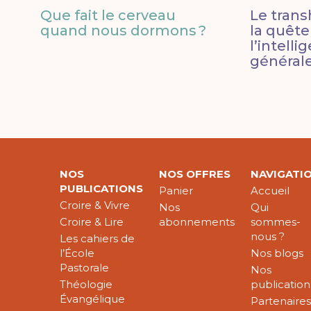
Que fait le cerveau
Le tran
quand nous dormons ?
la quête
l’intelli
général
NOS
NOS OFFRES
NAVIGATI
PUBLICATIONS
Panier
Accueil
Croire & Vivre
Nos
Qui
Croire & Lire
abonnements
sommes-
nous ?
Les cahiers de
l’École
Nos blogs
Pastorale
Nos
Théologie
publication
Évangélique
Partenaire