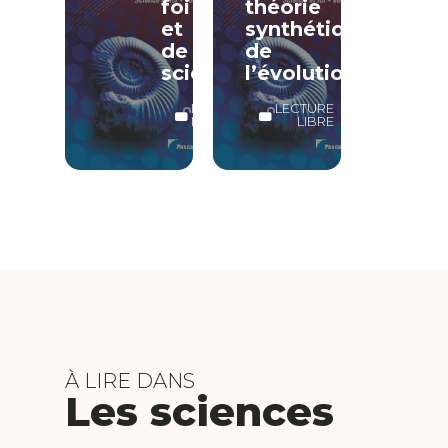
foi
théorie
et
synthétique
de
de
science
l’évolution
LECTURE
LECTURE
LIBRE
LIBRE
À LIRE DANS
Les sciences