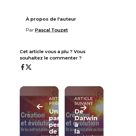
À propos de l'auteur
Par
Pascal Touzet
Cet article vous a plu ? Vous
souhaitez le commenter ?
ARTICLE
ARTICLE
PRÉCÉDENT
SUIVANT
Un
De
parcours
Darwin
personnel
à
de
la