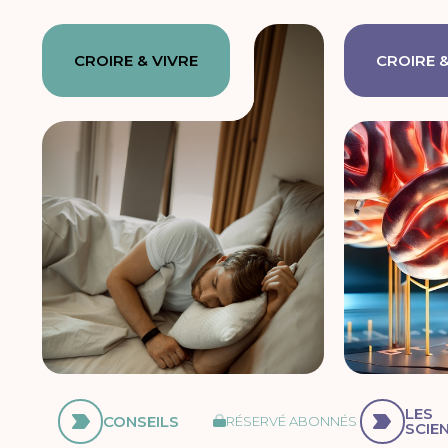
CROIRE & VIVRE
CROIRE &
LES
CONSEILS
RÉSERVÉ ABONNÉS
SCIE