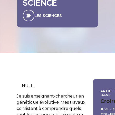
SCIENCE
LES SCIENCES
NULL
ARTICLE
DANS
Je suis enseignant-chercheur en
Croir
génétique évolutive. Mes travaux
consistent à comprendre quels
#30 - 3
TRIMES
sont les facteurs qui agissent sur