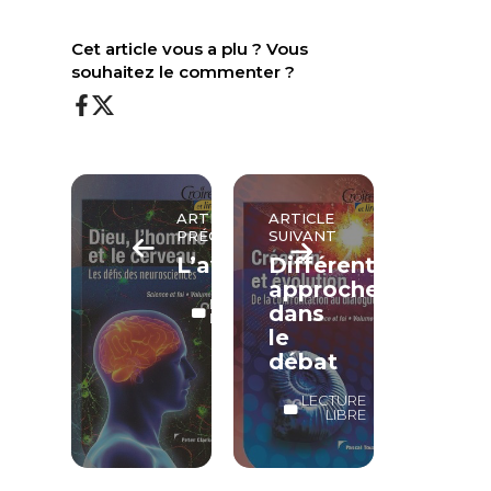
Cet article vous a plu ? Vous
souhaitez le commenter ?
ARTICLE
ARTICLE
PRÉCÉDENT
SUIVANT
L’avenir
Différentes
approches
LECTURE
dans
LIBRE
le
débat
LECTURE
LIBRE