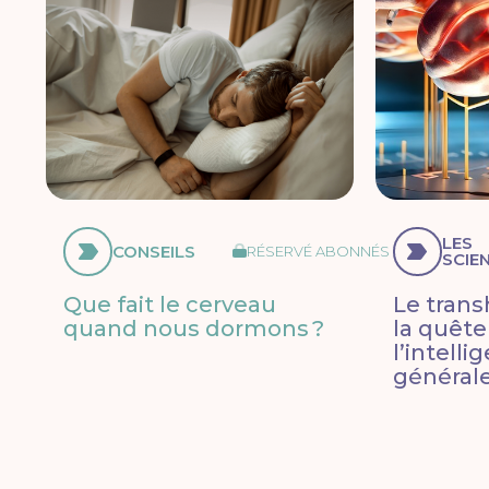
LES
CONSEILS
RÉSERVÉ ABONNÉS
SCIE
Que fait le cerveau
Le tran
quand nous dormons ?
la quête
l’intelli
général