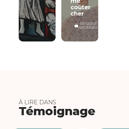
me
coûter
cher
RÉSERVÉ
ABONNÉS
À LIRE DANS
Témoignage