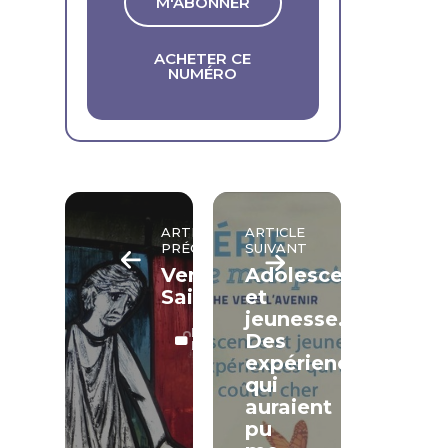
M'ABONNER
ACHETER CE
NUMÉRO
ARTICLE
ARTICLE
PRÉCÉDENT
SUIVANT
Vendredi
Adolescence
Saint
et
jeunesse.
LECTURE
Des
LIBRE
expériences
qui
auraient
pu