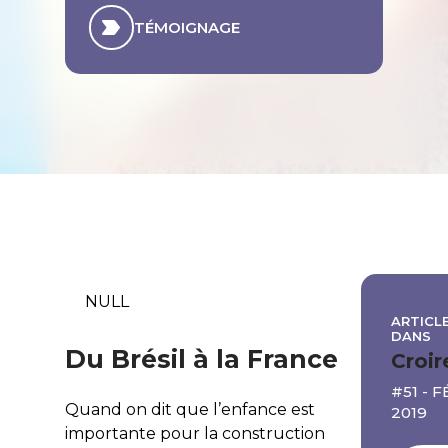
TÉMOIGNAGE
NULL
ARTICLE
DANS
Du Brésil à la France
Croir
#51 - 
Quand on dit que l’enfance est
2019
importante pour la construction