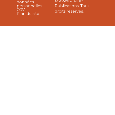
© 2026 Croire-
données
personnelles
Publications. Tous
CGV
droits réservés.
Plan du site