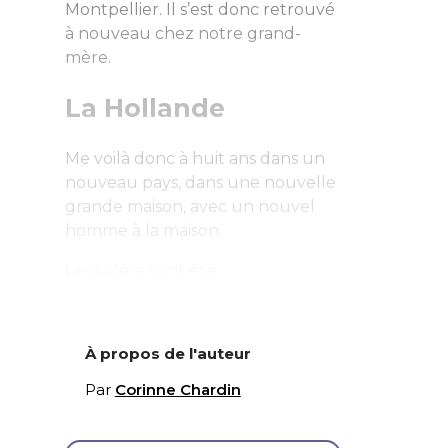
Montpellier. Il s’est donc retrouvé
à nouveau chez notre grand-
mère.
La Hollande
Me voilà donc à huit ans dans un
nouveau pays, dans une nouvelle
grande maison, avec un nouvel
homme à la maison.
Les colères ont été...
À propos de l'auteur
Par
Corinne Chardin