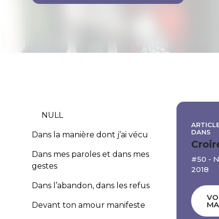
NULL
ARTICLE
DANS
Dans la manière dont j’ai vécu
Croir
Dans mes paroles et dans mes
#50 -
gestes
2018
Dans l’abandon, dans les refus
VO
MA
Devant ton amour manifeste